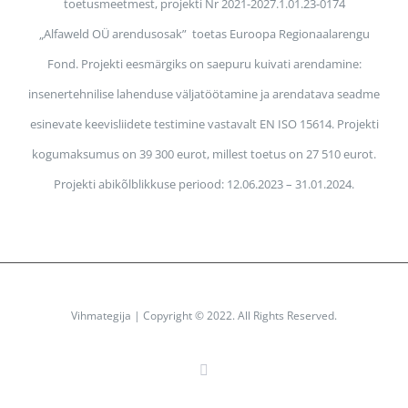
toetusmeetmest, projekti Nr 2021-2027.1.01.23-0174
„Alfaweld OÜ arendusosak” toetas Euroopa Regionaalarengu
Fond. Projekti eesmärgiks on saepuru kuivati arendamine:
insenertehnilise lahenduse väljatöötamine ja arendatava seadme
esinevate keevisliidete testimine vastavalt EN ISO 15614. Projekti
kogumaksumus on 39 300 eurot, millest toetus on 27 510 eurot.
Projekti abikõlblikkuse periood: 12.06.2023 – 31.01.2024.
Vihmategija
| Copyright © 2022. All Rights Reserved.
Facebook