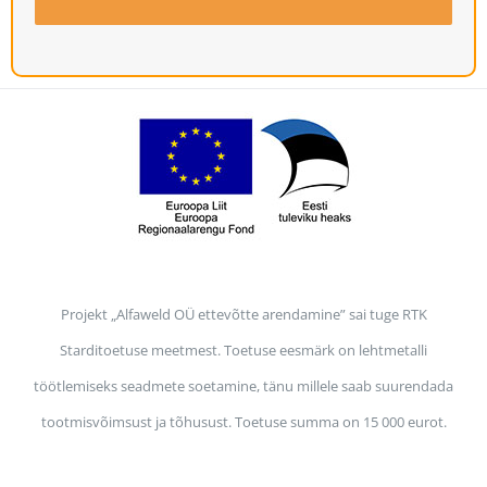
Projekt „Alfaweld OÜ ettevõtte arendamine” sai tuge RTK
Starditoetuse meetmest. Toetuse eesmärk on lehtmetalli
töötlemiseks seadmete soetamine, tänu millele saab suurendada
tootmisvõimsust ja tõhusust. Toetuse summa on 15 000 eurot.