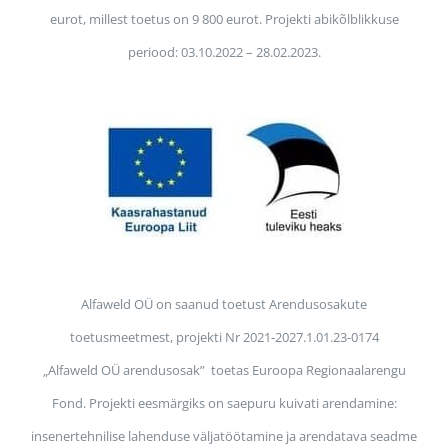
eurot, millest toetus on 9 800 eurot. Projekti abikõlblikkuse
periood: 03.10.2022 – 28.02.2023.
Alfaweld OÜ on saanud toetust Arendusosakute
toetusmeetmest, projekti Nr 2021-2027.1.01.23-0174
„Alfaweld OÜ arendusosak” toetas Euroopa Regionaalarengu
Fond. Projekti eesmärgiks on saepuru kuivati arendamine:
insenertehnilise lahenduse väljatöötamine ja arendatava seadme