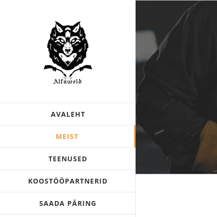
Skip
to
content
AVALEHT
MEIST
TEENUSED
KOOSTÖÖPARTNERID
SAADA PÄRING