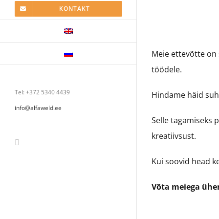
KONTAKT
Meie ettevõtte on 
töödele.
Tel: +372 5340 4439
Hindame häid suht
info@alfaweld.ee
Selle tagamiseks p
kreatiivsust.
Facebook
Kui soovid head ke
Võta meiega ühen