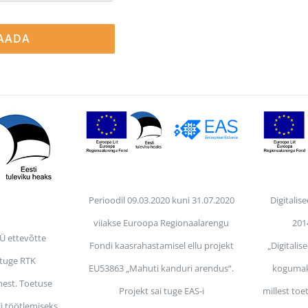
Perioodil 09.03.2020 kuni 31.07.2020
Digitalis
viiakse Euroopa Regionaalarengu
201
OÜ ettevõtte
Fondi kaasrahastamisel ellu projekt
„Digitalis
 tuge RTK
EU53863 „Mahuti kanduri arendus“.
kogumak
est. Toetuse
Projekt sai tuge EAS-i
millest toe
i töötlemiseks