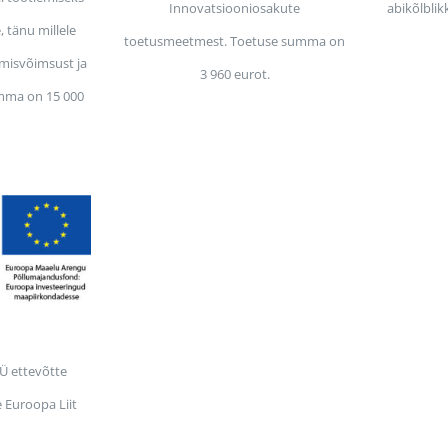
Innovatsiooniosakute
abikõlblik
 tänu millele
toetusmeetmest. Toetuse summa on
misvõimsust ja
3 960 eurot.
mma on 15 000
OÜ ettevõtte
 Euroopa Liit