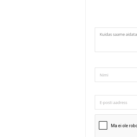
Kuidas
saame
aidata?
Nimi
*
E-
posti
aadress
*
CAPTCHA