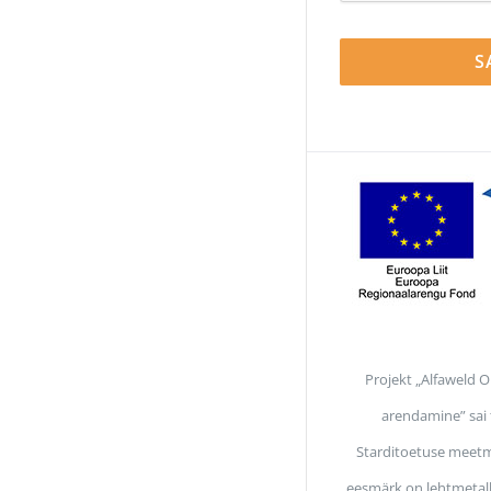
Projekt „Alfaweld 
arendamine” sai
Starditoetuse meetm
eesmärk on lehtmetall