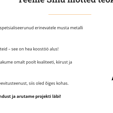
spetsialiseerunud erinevatele musta metalli
eid – see on hea koostöö alus!
akume omalt poolt kvaliteeti, kiirust ja
evitusteenust, siis oled õiges kohas.
dust ja arutame projekti läbi!