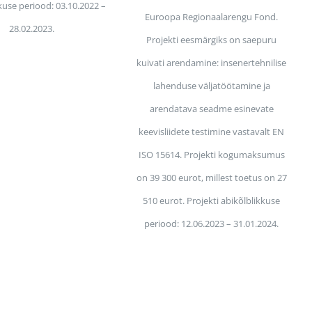
kuse periood: 03.10.2022 –
Euroopa Regionaalarengu Fond.
28.02.2023.
Projekti eesmärgiks on saepuru
kuivati arendamine: insenertehnilise
lahenduse väljatöötamine ja
arendatava seadme esinevate
keevisliidete testimine vastavalt EN
ISO 15614. Projekti kogumaksumus
on 39 300 eurot, millest toetus on 27
510 eurot. Projekti abikõlblikkuse
periood: 12.06.2023 – 31.01.2024.