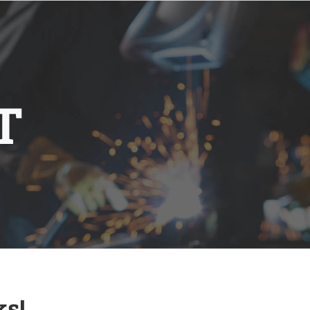
T
ks!