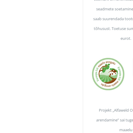
seadmete soetamine,
saab suurendada toot
tõhusust. Toetuse su
eurot.
Projekt „Alfaweld 
arendamine” sai tuge
maaelu