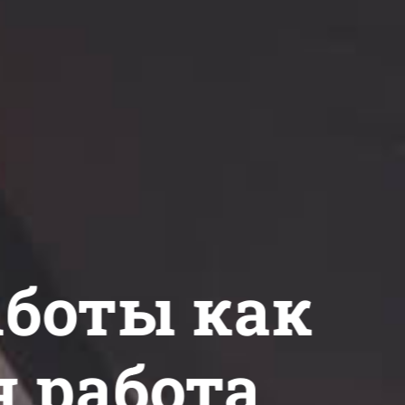
аботы как
 работа