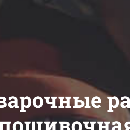
варочные р
пошивочная